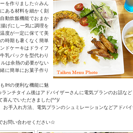
ーを作りました☆みん
にある材料を細かく刻
自動炊飯機能でおまか
素揚げにし一気に調理を
温度が一定に保てて美
の時期も暑くなく簡単
ンドケーキはドライフ
牛乳パックを型代わり
リルは余熱の必要がない
緒に簡単にお菓子作り
IHの便利な機能に魅
♪ランチタイム後はアドバイザーさんに電気プランのお話など
んでいただきました(^^)/
方、お手入れ方法、電気プランのシュミレーションなどアドバイ
でお問い合わせください☆