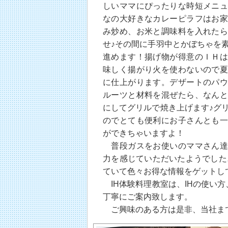
しいママにぴったりな時短メニュ
なの大好きなカレーピラフはお家
み炒め、お米と調味料を入れたら
せ♪その間に手羽中とかぼちゃを
進めます！揚げ物が得意のＩＨは
味しく揚がり火を使わないので夏
に仕上がります。デザートのパウ
ルーツと材料を混ぜたら、なんと
にしてグリルで焼き上げます♪グ
のでとても便利にお子さんとも一
ができちゃいますよ！
普段ガスをお使いのママさん達も
力を感じていただいたようでした
ていて色々お得な情報をゲットして喜
IH体験料理教室は、IHの使い
丁寧にご案内致します。
ご興味のある方は是非、当社ま